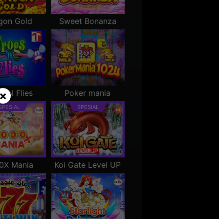
gon Gold
Sweet Bonanza
s N Flies
Poker mania
×
SPESIAL
SPESIAL
0X Mania
Koi Gate Level UP