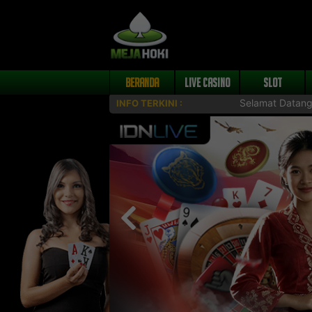
BERANDA
LIVE CASINO
SLOT
Selamat Datang Di www.mejaho
INFO TERKINI :
AN
DAFTAR