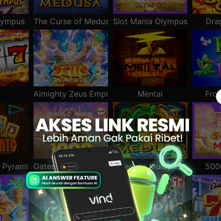
lympus
The Curse of Medusa
Slot Mania Olympus
Dra
Almighty Zeus Empire
Mental
Frog
e Pyramid
Gates Of Olympus 1000
Medusa Multiplier
500
L