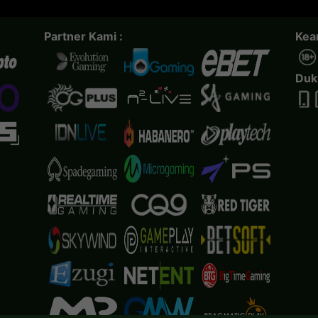
Partner Kami :
Kea
Duk