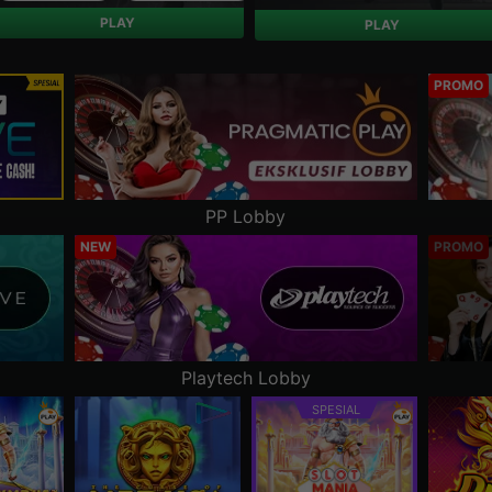
PLAY
PLAY
PROMO
PP Lobby
NEW
PROMO
Playtech Lobby
SPESIAL